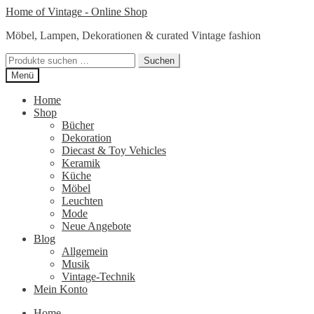
Zur
Zum
Home of Vintage - Online Shop
Navigation
Inhalt
Möbel, Lampen, Dekorationen & curated Vintage fashion
springen
springen
Suchen
Suchen
nach:
Menü
Home
Shop
Bücher
Dekoration
Diecast & Toy Vehicles
Keramik
Küche
Möbel
Leuchten
Mode
Neue Angebote
Blog
Allgemein
Musik
Vintage-Technik
Mein Konto
Home