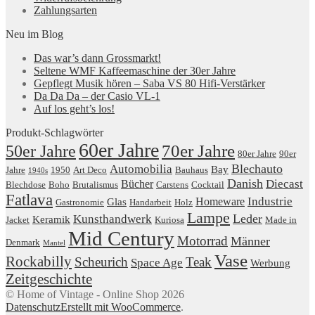
Zahlungsarten
Neu im Blog
Das war’s dann Grossmarkt!
Seltene WMF Kaffeemaschine der 30er Jahre
Gepflegt Musik hören – Saba VS 80 Hifi-Verstärker
Da Da Da – der Casio VL-1
Auf los geht’s los!
Produkt-Schlagwörter
60er Jahre
50er Jahre
70er Jahre
80er Jahre
90er
Blechauto
Automobilia
Bay
Jahre
1950
Art Deco
Bauhaus
1940s
Danish
Diecast
Bücher
Blechdose
Boho
Brutalismus
Carstens
Cocktail
Fatlava
Industrie
Homeware
Glas
Gastronomie
Handarbeit
Holz
Lampe
Leder
Kunsthandwerk
Keramik
Jacket
Kuriosa
Made in
Mid Century
Motorrad
Männer
Denmark
Mantel
Vase
Rockabilly
Scheurich
Teak
Space Age
Werbung
Zeitgeschichte
© Home of Vintage - Online Shop 2026
Datenschutz
Erstellt mit WooCommerce
.