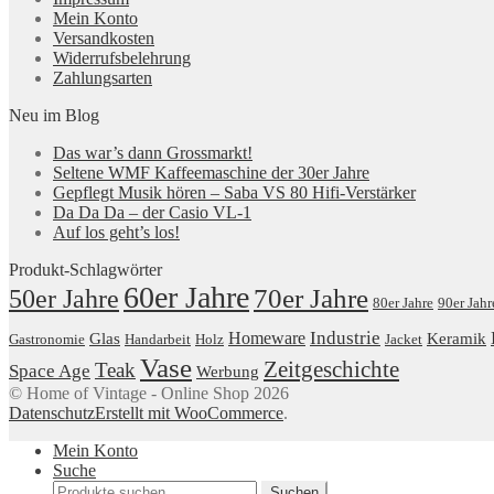
Mein Konto
Versandkosten
Widerrufsbelehrung
Zahlungsarten
Neu im Blog
Das war’s dann Grossmarkt!
Seltene WMF Kaffeemaschine der 30er Jahre
Gepflegt Musik hören – Saba VS 80 Hifi-Verstärker
Da Da Da – der Casio VL-1
Auf los geht’s los!
Produkt-Schlagwörter
60er Jahre
50er Jahre
70er Jahre
80er Jahre
90er Jahr
Industrie
Homeware
Glas
Keramik
Gastronomie
Handarbeit
Holz
Jacket
Vase
Zeitgeschichte
Teak
Space Age
Werbung
© Home of Vintage - Online Shop 2026
Datenschutz
Erstellt mit WooCommerce
.
Mein Konto
Suche
Suchen
Suchen