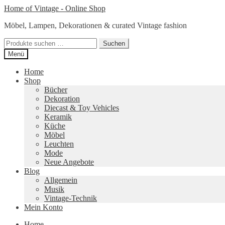
Zur
Zum
Home of Vintage - Online Shop
Navigation
Inhalt
Möbel, Lampen, Dekorationen & curated Vintage fashion
springen
springen
Suchen
Suchen
nach:
Menü
Home
Shop
Bücher
Dekoration
Diecast & Toy Vehicles
Keramik
Küche
Möbel
Leuchten
Mode
Neue Angebote
Blog
Allgemein
Musik
Vintage-Technik
Mein Konto
Home