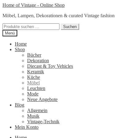
Zur
Zum
Home of Vintage - Online Shop
Navigation
Inhalt
Möbel, Lampen, Dekorationen & curated Vintage fashion
springen
springen
Suchen
Suchen
nach:
Menü
Home
Shop
Bücher
Dekoration
Diecast & Toy Vehicles
Keramik
Küche
Möbel
Leuchten
Mode
Neue Angebote
Blog
Allgemein
Musik
Vintage-Technik
Mein Konto
Home