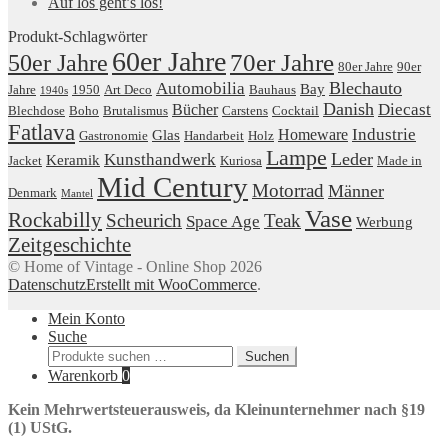
Auf los geht’s los!
Produkt-Schlagwörter
60er Jahre
50er Jahre
70er Jahre
80er Jahre
90er
Blechauto
Automobilia
Bay
Jahre
1950
Art Deco
Bauhaus
1940s
Danish
Diecast
Bücher
Blechdose
Boho
Brutalismus
Carstens
Cocktail
Fatlava
Industrie
Homeware
Glas
Gastronomie
Handarbeit
Holz
Lampe
Leder
Kunsthandwerk
Keramik
Jacket
Kuriosa
Made in
Mid Century
Motorrad
Männer
Denmark
Mantel
Vase
Rockabilly
Scheurich
Teak
Space Age
Werbung
Zeitgeschichte
© Home of Vintage - Online Shop 2026
Datenschutz
Erstellt mit WooCommerce
.
Mein Konto
Suche
Suchen
Suchen
nach:
Warenkorb
0
Kein Mehrwertsteuerausweis, da Kleinunternehmer nach §19
(1) UStG.