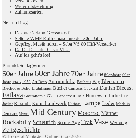
Versandkosten
Widerrufsbelehrung
Zahlungsarten
Neu im Blog
Das war’s dann Grossmarkt!
Seltene WMF Kaffeemaschine der 30er Jahre
Gepflegt Musik hören – Saba VS 80 Hifi-Verstärker
Da Da Da – der Casio VL-1
Auf los geht’s los!
Produkt-Schlagwörter
60er Jahre
50er Jahre
70er Jahre
80er Jahre
90er
Blechauto
Automobilia
Bay
Jahre
1950
Art Deco
Bauhaus
1940s
Danish
Diecast
Bücher
Blechdose
Boho
Brutalismus
Carstens
Cocktail
Fatlava
Industrie
Homeware
Glas
Gastronomie
Handarbeit
Holz
Lampe
Leder
Kunsthandwerk
Keramik
Jacket
Kuriosa
Made in
Mid Century
Motorrad
Männer
Denmark
Mantel
Vase
Rockabilly
Scheurich
Teak
Space Age
Werbung
Zeitgeschichte
© Home of Vintage - Online Shop 2026