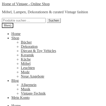
Zur
Zum
Home of Vintage - Online Shop
Navigation
Inhalt
Möbel, Lampen, Dekorationen & curated Vintage fashion
springen
springen
Suchen
Suchen
nach:
Menü
Home
Shop
Bücher
Dekoration
Diecast & Toy Vehicles
Keramik
Küche
Möbel
Leuchten
Mode
Neue Angebote
Blog
Allgemein
Musik
Vintage-Technik
Mein Konto
Home