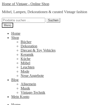
Zur
Zum
Home of Vintage - Online Shop
Navigation
Inhalt
Möbel, Lampen, Dekorationen & curated Vintage fashion
springen
springen
Suchen
Suchen
nach:
Menü
Home
Shop
Bücher
Dekoration
Diecast & Toy Vehicles
Keramik
Küche
Möbel
Leuchten
Mode
Neue Angebote
Blog
Allgemein
Musik
Vintage-Technik
Mein Konto
Home