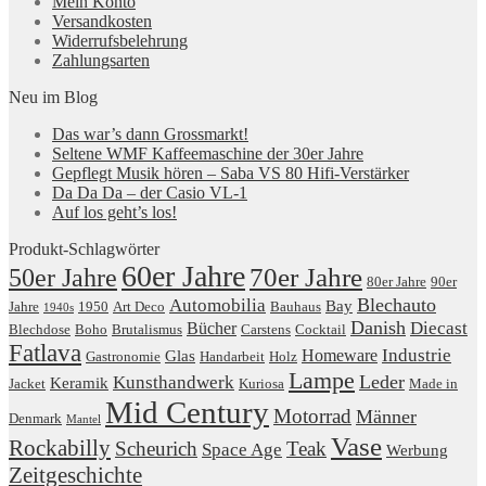
Mein Konto
Versandkosten
Widerrufsbelehrung
Zahlungsarten
Neu im Blog
Das war’s dann Grossmarkt!
Seltene WMF Kaffeemaschine der 30er Jahre
Gepflegt Musik hören – Saba VS 80 Hifi-Verstärker
Da Da Da – der Casio VL-1
Auf los geht’s los!
Produkt-Schlagwörter
60er Jahre
50er Jahre
70er Jahre
80er Jahre
90er
Blechauto
Automobilia
Bay
Jahre
1950
Art Deco
Bauhaus
1940s
Danish
Diecast
Bücher
Blechdose
Boho
Brutalismus
Carstens
Cocktail
Fatlava
Industrie
Homeware
Glas
Gastronomie
Handarbeit
Holz
Lampe
Leder
Kunsthandwerk
Keramik
Jacket
Kuriosa
Made in
Mid Century
Motorrad
Männer
Denmark
Mantel
Vase
Rockabilly
Scheurich
Teak
Space Age
Werbung
Zeitgeschichte