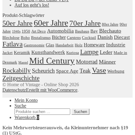
Auf los geht’s los!
Produkt-Schlagwörter
60er Jahre
50er Jahre
70er Jahre
80er Jahre
90er
Blechauto
Automobilia
Bay
Jahre
1950
Art Deco
Bauhaus
1940s
Danish
Diecast
Bücher
Blechdose
Boho
Brutalismus
Carstens
Cocktail
Fatlava
Industrie
Homeware
Glas
Gastronomie
Handarbeit
Holz
Lampe
Leder
Kunsthandwerk
Keramik
Jacket
Kuriosa
Made in
Mid Century
Motorrad
Männer
Denmark
Mantel
Vase
Rockabilly
Scheurich
Teak
Space Age
Werbung
Zeitgeschichte
© Home of Vintage - Online Shop 2026
Datenschutz
Erstellt mit WooCommerce
.
Mein Konto
Suche
Suchen
Suchen
nach:
Warenkorb
0
Kein Mehrwertsteuerausweis, da Kleinunternehmer nach §19
(1) UStG.