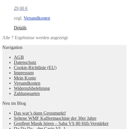
29,00
€
zzgl.
Versandkosten
Details
Nach
Alle 7 Ergebnisse werden angezeigt
Aktualität
Navigation
sortiert
AGB
Datenschutz
Cookie-Richtlinie (EU)
Impressum
Mein Konto
Versandkosten
Widerrufsbelehrung
Zahlungsarten
Neu im Blog
Das war’s dann Grossmarkt!
Seltene WMF Kaffeemaschine der 30er Jahre
Gepflegt Musik hören – Saba VS 80 Hifi-Verstärker
Da Da Da – der Casio VL-1