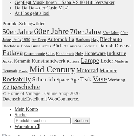
Gepflegt Musik hören – Saba VS 80 Hifi-Verstärker
Da Da Da – der Casio VL-1
Auf los geht’s los!
Produkt-Schlagwörter
60er Jahre
50er Jahre
70er Jahre
80er Jahre
90er
Blechauto
Automobilia
Bay
Jahre
1950
Art Deco
Bauhaus
1940s
Danish
Diecast
Bücher
Blechdose
Boho
Brutalismus
Carstens
Cocktail
Fatlava
Industrie
Homeware
Glas
Gastronomie
Handarbeit
Holz
Lampe
Leder
Kunsthandwerk
Keramik
Jacket
Kuriosa
Made in
Mid Century
Motorrad
Männer
Denmark
Mantel
Vase
Rockabilly
Scheurich
Teak
Space Age
Werbung
Zeitgeschichte
© Home of Vintage - Online Shop 2026
Datenschutz
Erstellt mit WooCommerce
.
Mein Konto
Suche
Suchen
Suchen
nach:
Warenkorb
0