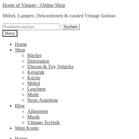
Zur
Zum
Home of Vintage - Online Shop
Navigation
Inhalt
Möbel, Lampen, Dekorationen & curated Vintage fashion
springen
springen
Suchen
Suchen
nach:
Menü
Home
Shop
Bücher
Dekoration
Diecast & Toy Vehicles
Keramik
Küche
Möbel
Leuchten
Mode
Neue Angebote
Blog
Allgemein
Musik
Vintage-Technik
Mein Konto
Home