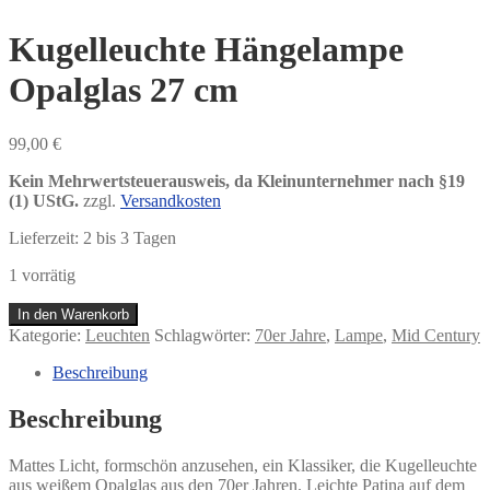
Kugelleuchte Hängelampe
Opalglas 27 cm
99,00
€
Kein Mehrwertsteuerausweis, da Kleinunternehmer nach §19
(1) UStG.
zzgl.
Versandkosten
Lieferzeit:
2 bis 3 Tagen
1 vorrätig
Kugelleuchte
In den Warenkorb
Hängelampe
Kategorie:
Leuchten
Schlagwörter:
70er Jahre
,
Lampe
,
Mid Century
Opalglas
27
Beschreibung
cm
Menge
Beschreibung
Mattes Licht, formschön anzusehen, ein Klassiker, die Kugelleuchte
aus weißem Opalglas aus den 70er Jahren. Leichte Patina auf dem