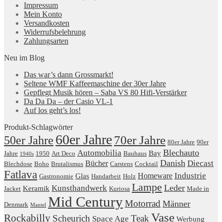
Impressum
Mein Konto
Versandkosten
Widerrufsbelehrung
Zahlungsarten
Neu im Blog
Das war’s dann Grossmarkt!
Seltene WMF Kaffeemaschine der 30er Jahre
Gepflegt Musik hören – Saba VS 80 Hifi-Verstärker
Da Da Da – der Casio VL-1
Auf los geht’s los!
Produkt-Schlagwörter
60er Jahre
50er Jahre
70er Jahre
80er Jahre
90er
Blechauto
Automobilia
Bay
Jahre
1950
Art Deco
Bauhaus
1940s
Danish
Diecast
Bücher
Blechdose
Boho
Brutalismus
Carstens
Cocktail
Fatlava
Industrie
Homeware
Glas
Gastronomie
Handarbeit
Holz
Lampe
Leder
Kunsthandwerk
Keramik
Jacket
Kuriosa
Made in
Mid Century
Motorrad
Männer
Denmark
Mantel
Vase
Rockabilly
Scheurich
Teak
Space Age
Werbung