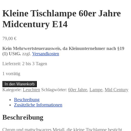
Kleine Tischlampe 60er Jahre
Midcentury E14
79,00
€
Kein Mehrwertsteuerausweis, da Kleinunternehmer nach §19
(1) UStG.
zzgl.
Versandkosten
Lieferzeit:
2 bis 3 Tagen
1 vorrätig
Kleine
In den Warenkorb
Tischlampe
Kategorie:
Leuchten
Schlagwörter:
60er Jahre
,
Lampe
,
Mid Century
60er
Jahre
Beschreibung
Midcentury
Zusätzliche Informationen
E14
Menge
Beschreibung
Chrom und mattschwarzes Metall, die kleine Tischlampe besticht