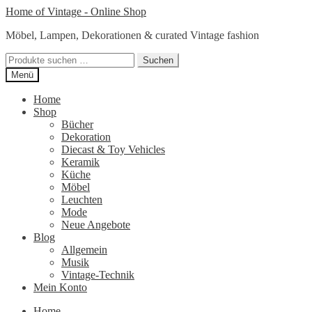
Zur
Zum
Home of Vintage - Online Shop
Navigation
Inhalt
Möbel, Lampen, Dekorationen & curated Vintage fashion
springen
springen
Suchen
Suchen
nach:
Menü
Home
Shop
Bücher
Dekoration
Diecast & Toy Vehicles
Keramik
Küche
Möbel
Leuchten
Mode
Neue Angebote
Blog
Allgemein
Musik
Vintage-Technik
Mein Konto
Home