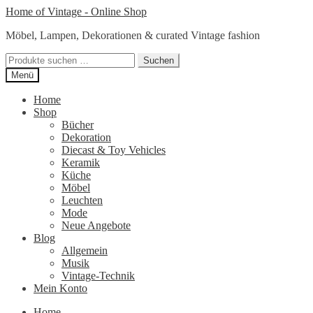
Zur
Zum
Home of Vintage - Online Shop
Navigation
Inhalt
Möbel, Lampen, Dekorationen & curated Vintage fashion
springen
springen
Suchen
Suchen
nach:
Menü
Home
Shop
Bücher
Dekoration
Diecast & Toy Vehicles
Keramik
Küche
Möbel
Leuchten
Mode
Neue Angebote
Blog
Allgemein
Musik
Vintage-Technik
Mein Konto
Home