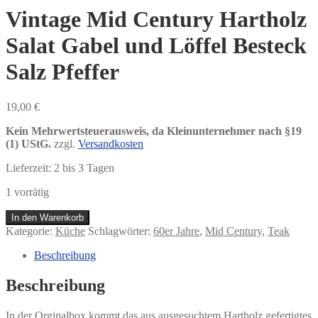
Vintage Mid Century Hartholz
Salat Gabel und Löffel Besteck
Salz Pfeffer
19,00
€
Kein Mehrwertsteuerausweis, da Kleinunternehmer nach §19
(1) UStG.
zzgl.
Versandkosten
Lieferzeit:
2 bis 3 Tagen
1 vorrätig
Vintage
In den Warenkorb
Mid
Kategorie:
Küche
Schlagwörter:
60er Jahre
,
Mid Century
,
Teak
Century
Hartholz
Beschreibung
Salat
Gabel
Beschreibung
und
Löffel
In der Orginalbox kommt das aus ausgesuchtem Hartholz gefertigtes
Besteck