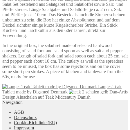
Salat Set bestehend aus Salatgabel und Salatlöffel sowie Salz- und
Salz
Pfefferstreuer. Länge Salatgabel und Salatlöffel je ca. 25 cm, Salz
Pfeffer
und Pfeffer je ca. 10 cm. Das Besteck als auch die Streuer scheinen
Menge
unbenutzt zu sein, die Box hat einige Abstoßungen und auf dem
Deckel sichtbar einige kurze Kugelschreiber Striche. Ein Stück
Küchen- und Tischkultur aus den 60er Jahren, direkt zur
Verwendung.
In the original box, the salad set made of selected hardwood
consisting of salad fork and salad spoon as well as salt and pepper
shakers. Length of salad fork and salad spoon each about 25 cm, salt
and pepper each about 10 cm. The cutlery as well as the spreaders
seem to be unused, the box has some rejections and on the cover
some short pen strokes. A piece of kitchen and tableware from the
60s, ready for use.
Langes Teak
Tablett made by Digsmed Denmark
Dan-Artis
Design Aluschalen auf Teak Midcentury Danish
Navigation
AGB
Datenschutz
Cookie-Richtlinie (EU)
Impressum