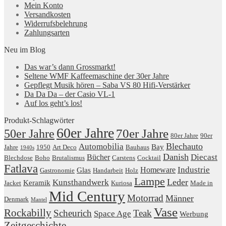
Mein Konto
Versandkosten
Widerrufsbelehrung
Zahlungsarten
Neu im Blog
Das war’s dann Grossmarkt!
Seltene WMF Kaffeemaschine der 30er Jahre
Gepflegt Musik hören – Saba VS 80 Hifi-Verstärker
Da Da Da – der Casio VL-1
Auf los geht’s los!
Produkt-Schlagwörter
60er Jahre
50er Jahre
70er Jahre
80er Jahre
90er
Blechauto
Automobilia
Bay
Jahre
1950
Art Deco
Bauhaus
1940s
Danish
Diecast
Bücher
Blechdose
Boho
Brutalismus
Carstens
Cocktail
Fatlava
Industrie
Homeware
Glas
Gastronomie
Handarbeit
Holz
Lampe
Leder
Kunsthandwerk
Keramik
Jacket
Kuriosa
Made in
Mid Century
Motorrad
Männer
Denmark
Mantel
Vase
Rockabilly
Scheurich
Teak
Space Age
Werbung
Zeitgeschichte