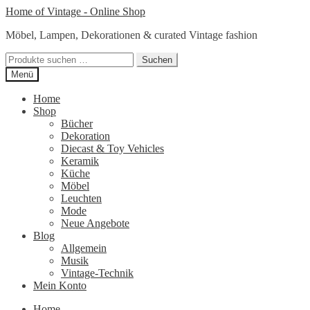
Zur
Zum
Home of Vintage - Online Shop
Navigation
Inhalt
Möbel, Lampen, Dekorationen & curated Vintage fashion
springen
springen
Suchen
Suchen
nach:
Menü
Home
Shop
Bücher
Dekoration
Diecast & Toy Vehicles
Keramik
Küche
Möbel
Leuchten
Mode
Neue Angebote
Blog
Allgemein
Musik
Vintage-Technik
Mein Konto
Home