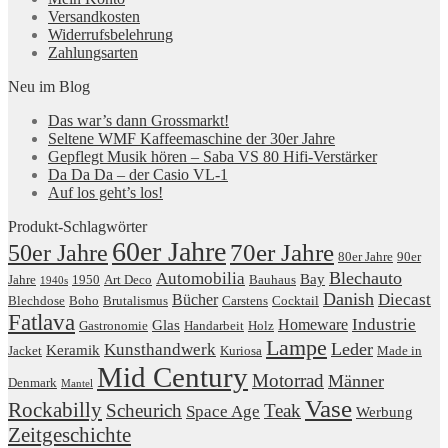
Versandkosten
Widerrufsbelehrung
Zahlungsarten
Neu im Blog
Das war’s dann Grossmarkt!
Seltene WMF Kaffeemaschine der 30er Jahre
Gepflegt Musik hören – Saba VS 80 Hifi-Verstärker
Da Da Da – der Casio VL-1
Auf los geht’s los!
Produkt-Schlagwörter
60er Jahre
50er Jahre
70er Jahre
80er Jahre
90er
Blechauto
Automobilia
Bay
Jahre
1950
Art Deco
Bauhaus
1940s
Danish
Diecast
Bücher
Blechdose
Boho
Brutalismus
Carstens
Cocktail
Fatlava
Industrie
Homeware
Glas
Gastronomie
Handarbeit
Holz
Lampe
Leder
Kunsthandwerk
Keramik
Jacket
Kuriosa
Made in
Mid Century
Motorrad
Männer
Denmark
Mantel
Vase
Rockabilly
Scheurich
Teak
Space Age
Werbung
Zeitgeschichte