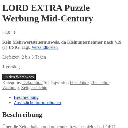
LORD EXTRA Puzzle
Werbung Mid-Century
24,95
€
Kein Mehrwertsteuerausweis, da Kleinunternehmer nach §19
(1) UStG.
zzgl.
Versandkosten
Lieferzeit:
2 bis 3 Tagen
1 vorrätig
LORD
In den Warenkorb
EXTRA
Kategorie:
Dekoration
Schlagwörter:
60er Jahre
,
70er Jahre
,
Puzzle
Werbung
,
Zeitgeschichte
Werbung
Mid-
Beschreibung
Century
Zusätzliche Informationen
Menge
Beschreibung
Über die Zeit erhalten und unbenutzt bzw. bespielt, das LORD