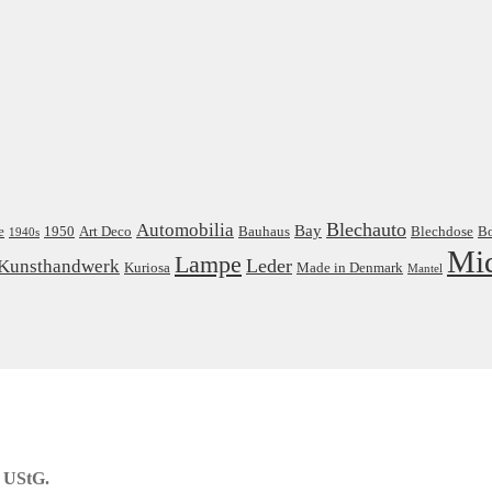
Blechauto
Automobilia
Bay
e
1950
Art Deco
Bauhaus
Blechdose
B
1940s
Mi
Lampe
Leder
Kunsthandwerk
Kuriosa
Made in Denmark
Mantel
) UStG.