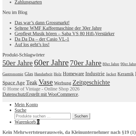
Zahlungsarten
Neu im Blog
Das war’s dann Grossmarkt!
Seltene WMF Kaffeemaschine der 30er Jahre
Gepflegt Musik hören – Saba VS 80 Hifi-Verstärker
Da Da Da – der Casio VL-1
Auf los geht’s los!
Produkt-Schlagwörter
60er Jahre
50er Jahre
70er Jahre
80er Jahre
90er Jahr
Industrie
Homeware
Glas
Keramik
Gastronomie
Handarbeit
Holz
Jacket
Vase
Zeitgeschichte
Teak
Space Age
Werbung
© Home of Vintage - Online Shop 2026
Datenschutz
Erstellt mit WooCommerce
.
Mein Konto
Suche
Suchen
Suchen
nach:
Warenkorb
0
Kein Mehrwertsteuerausweis, da Kleinunternehmer nach §19 (1