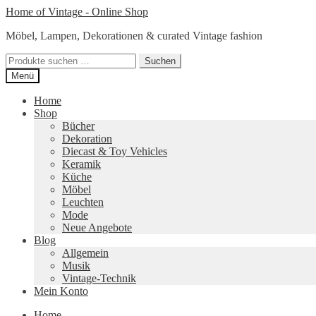
Zur
Zum
Home of Vintage - Online Shop
Navigation
Inhalt
Möbel, Lampen, Dekorationen & curated Vintage fashion
springen
springen
Suchen
Suchen
nach:
Menü
Home
Shop
Bücher
Dekoration
Diecast & Toy Vehicles
Keramik
Küche
Möbel
Leuchten
Mode
Neue Angebote
Blog
Allgemein
Musik
Vintage-Technik
Mein Konto
Home