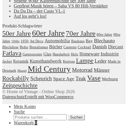
Seltene WMF Kaffeemaschine der 30er Jahre
Gepflegt Musik hören – Saba VS 80 Hifi-Verstärker
Da Da Da – der Casio VL-1
Auf los geht’s los!
Produkt-Schlagwörter
60er Jahre
50er Jahre
70er Jahre
80er Jahre
90er
Blechauto
Automobilia
Bay
Jahre
1950
Art Deco
Bauhaus
1940s
Danish
Diecast
Bücher
Blechdose
Boho
Brutalismus
Carstens
Cocktail
Fatlava
Industrie
Homeware
Glas
Gastronomie
Handarbeit
Holz
Lampe
Leder
Kunsthandwerk
Keramik
Jacket
Kuriosa
Made in
Mid Century
Motorrad
Männer
Denmark
Mantel
Vase
Rockabilly
Scheurich
Teak
Space Age
Werbung
Zeitgeschichte
© Home of Vintage - Online Shop 2026
Datenschutz
Erstellt mit WooCommerce
.
Mein Konto
Suche
Suchen
Suchen
nach:
Warenkorb
0