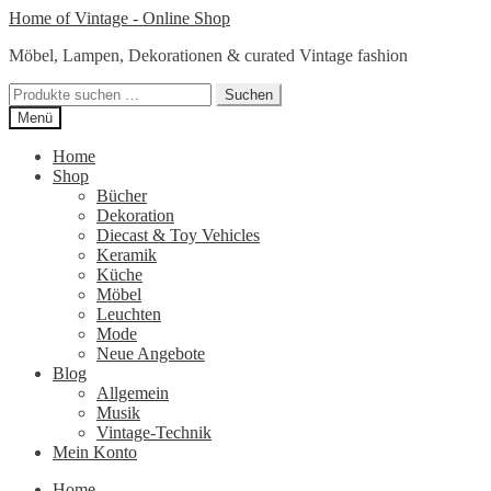
Zur
Zum
Home of Vintage - Online Shop
Navigation
Inhalt
Möbel, Lampen, Dekorationen & curated Vintage fashion
springen
springen
Suchen
Suchen
nach:
Menü
Home
Shop
Bücher
Dekoration
Diecast & Toy Vehicles
Keramik
Küche
Möbel
Leuchten
Mode
Neue Angebote
Blog
Allgemein
Musik
Vintage-Technik
Mein Konto
Home